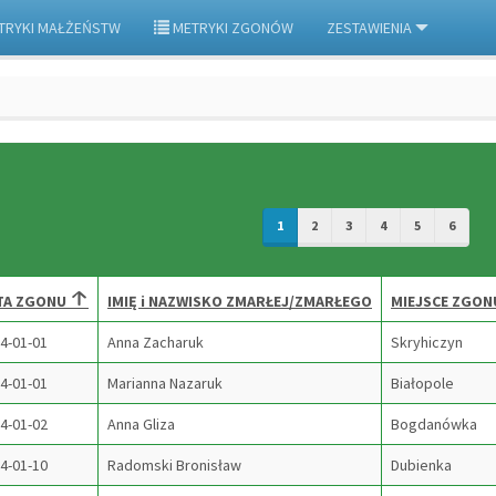
TRYKI MAŁŻEŃSTW
METRYKI ZGONÓW
ZESTAWIENIA
1
2
3
4
5
6
TA ZGONU
IMIĘ i NAZWISKO ZMARŁEJ/ZMARŁEGO
MIEJSCE ZGON
4-01-01
Anna Zacharuk
Skryhiczyn
4-01-01
Marianna Nazaruk
Białopole
4-01-02
Anna Gliza
Bogdanówka
4-01-10
Radomski Bronisław
Dubienka