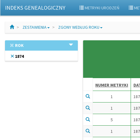
INDEKS GENEALOGICZNY
METRYKI URODZEŃ
ME
ZESTAWIENIA
ZGONY WEDŁUG ROKU
ROK
1874
NUMER METRYKI
DA
1
187
1
187
5
187
1
187