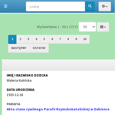
Wyświetlanie 1 - 50 z 27171
1
2
3
4
5
6
7
8
9
10
NASTĘPNY
OSTATNI
Waleria Kulińska
1925-12-28
Akta stanu cywilnego Parafii Rzymskokatolickiej w Dubience